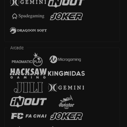
Arcade