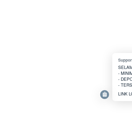
Suppor
SELAM
- MINI
- DEP
- TER
LINK L