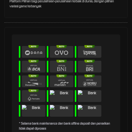
Platform Pilihan bagi perusahaan-perusahaan terbaik di dunia, dengan pilihan
variasi game terbanyak
* Selama bank maintenance dan bank offline deposit dan penarikan
tidak dapat diproses