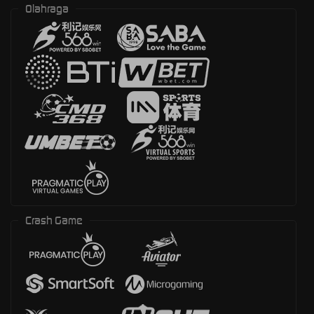
Olahraga
Crash Game