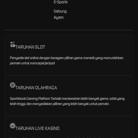
E-Sports
Sabung
Ayam
TARUHAN SLOT
Penyedia slot online dengan beragam pilihan game menarik yang memudahkan
pemain untuk mencapai jackpot
TARUHAN OLAHRAGA
Sportsbook Gaming Platform Terbaik menawarkan lebih banyak game, odds yang
lebih tinggi, dan menyediakan pilihan yang lebih banyak untuk pemain.
TARUHAN LIVE KASINO