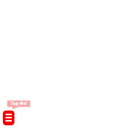
Tap Me!