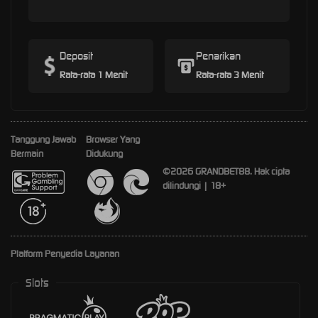
Deposit
Penarikan
Rata-rata 1 Menit
Rata-rata 3 Menit
Tanggung Jawab
Browser Yang
Bermain
Didukung
©2026 GRANDBET88. Hak cipta
dilindungi | 18+
Platform Penyedia Layanan
Slots