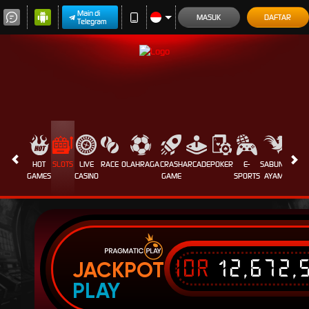
Main di
MASUK
DAFTAR
Telegram
HOT
SLOTS
LIVE
RACE
OLAHRAGA
CRASH
ARCADE
POKER
E-
SABUNG
PROM
GAMES
CASINO
GAME
SPORTS
AYAM
IDR
12,672,
JACKPOT
PLAY